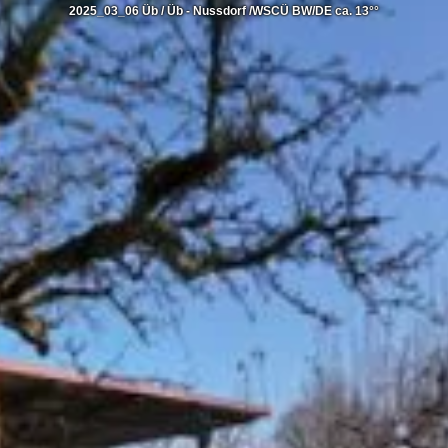
2025_03_06 Üb / Üb - Nussdorf /WSCÜ BW/DE ca. 13°°